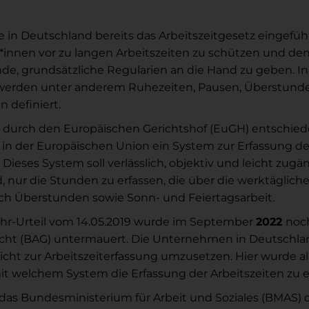
 in Deutschland bereits das Arbeitszeitgesetz eingefüh
*innen vor zu langen Arbeitszeiten zu schützen und 
de, grundsätzliche Regularien an die Hand zu geben. I
 werden unter anderem Ruhezeiten, Pausen, Überstund
n definiert.
durch den Europäischen Gerichtshof (EuGH) entschieden
in der Europäischen Union ein System zur Erfassung de
ieses System soll verlässlich, objektiv und leicht zugän
, nur die Stunden zu erfassen, die über die werktägliche
ich Überstunden sowie Sonn- und Feiertagsarbeit.
uhr-Urteil vom 14.05.2019 wurde im September
2022
noc
cht (BAG) untermauert. Die Unternehmen in Deutschla
Pflicht zur Arbeitszeiterfassung umzusetzen. Hier wurde a
mit welchem System die Erfassung der Arbeitszeiten zu e
das Bundesministerium für Arbeit und Soziales (BMAS) 