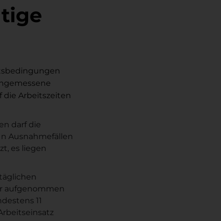
tige
itsbedingungen
d angemessene
 die Arbeitszeiten
n darf die
. In Ausnahmefällen
t, es liegen
täglichen
eder aufgenommen
ndestens 11
Arbeitseinsatz