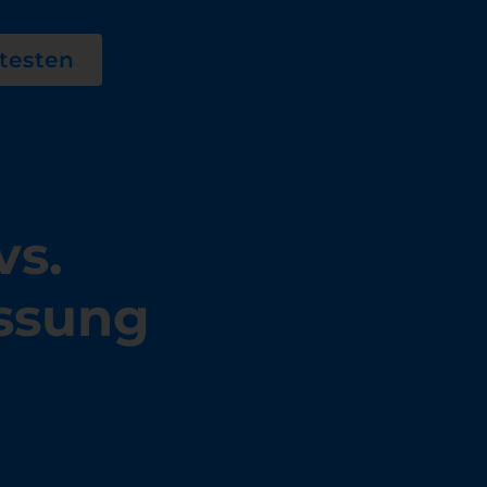
testen
vs.
assung