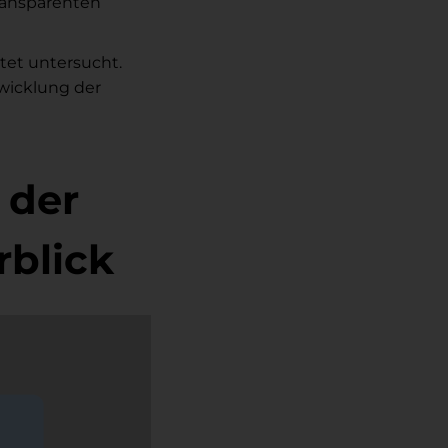
transparenten
etet untersucht.
wicklung der
 der
rblick