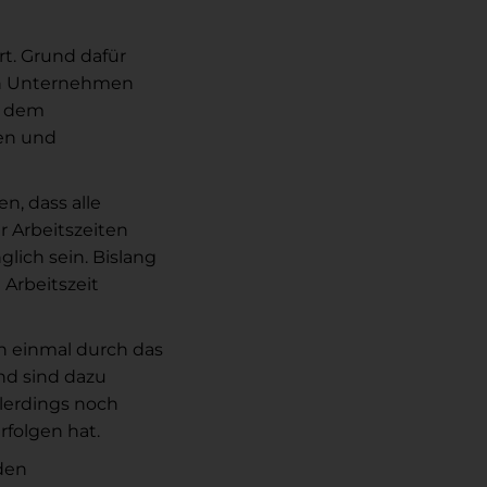
rt. Grund dafür
den Unternehmen
n dem
en und
, dass alle
r Arbeitszeiten
glich sein. Bislang
 Arbeitszeit
h einmal durch das
nd sind dazu
llerdings noch
rfolgen hat.
den