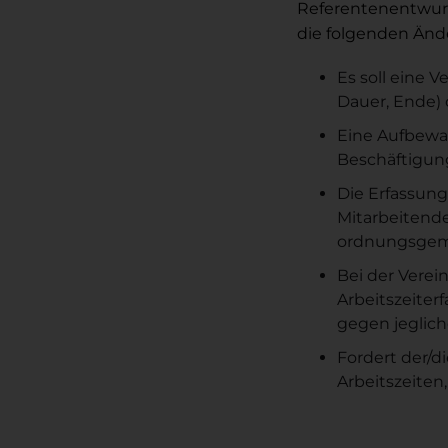
Referentenentwurf
die folgenden Änd
Es soll eine V
Dauer, Ende) 
Eine Aufbewah
Beschäftigung
Die Erfassung
Mitarbeitende
ordnungsgemä
Bei der Verei
Arbeitszeiter
gegen jeglich
Fordert der/d
Arbeitszeiten