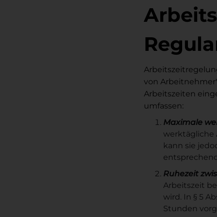
Arbeit
Regula
Arbeitszeitregelu
von Arbeitnehmer*
Arbeitszeiten eing
umfassen:
Maximale werk
werktägliche 
kann sie jedo
entsprechen
Ruhezeit zwis
Arbeitszeit b
wird. In § 5 A
Stunden vorge