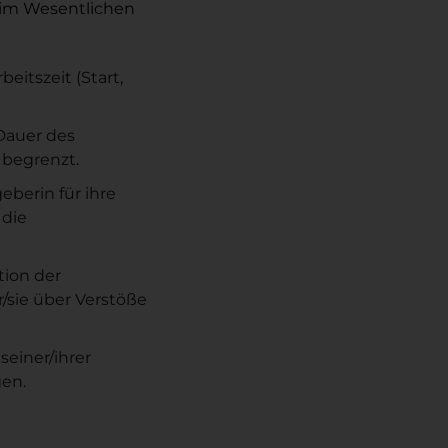
t im Wesentlichen
eitszeit (Start,
 Dauer des
 begrenzt.
eberin für ihre
 die
tion der
r/sie über Verstöße
seiner/ihrer
gen.